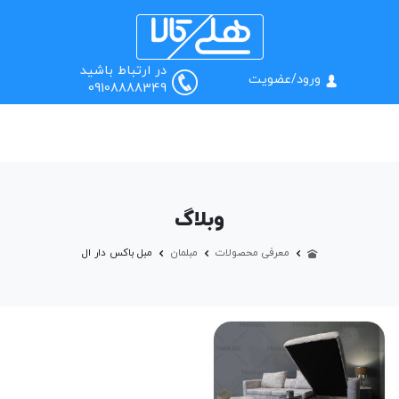
0
منو
جستجو
در ارتباط باشید
ورود/عضویت
09108888349
وبلاگ
معرفی محصولات
مبلمان
مبل باکس دار ال