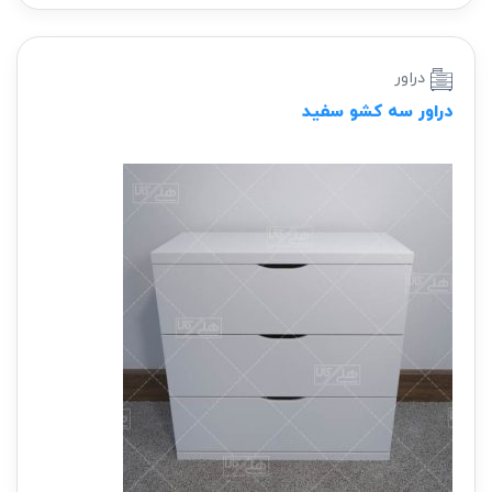
دراور
دراور سه کشو سفید