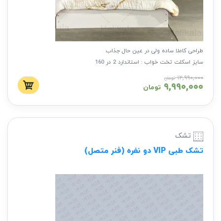
طراحی کاملا ساده ولی در عین حال جذاب
سایز اسکلت تخت خواب : استاندارد 2 در 160
جنس اسکلت : ام دی اف
۱۲,۹۹۰,۰۰۰
تومان
۹,۹۹۰,۰۰۰
تشک : به صورت جدا باید خریداری شود
تومان
تشک
تشک طبی VIP دو نفره (فنر متصل)