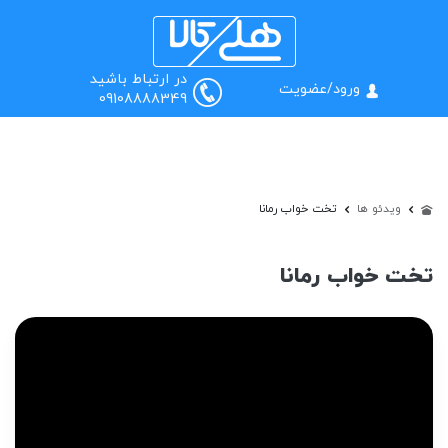
0
منو
جستجو
در ارتباط باشید
ورود/عضویت
09108888349
ویدئو ها
تخت خواب رمانا
ت خواب رمانا