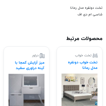
 دونفره مدل رمانا
ی ام دی اف
صولات مرتبط
تخت خواب
دراور
تخت خواب دونفره
میز آرایش کمجا با
مدل رمانا
آینه دراوری سفید